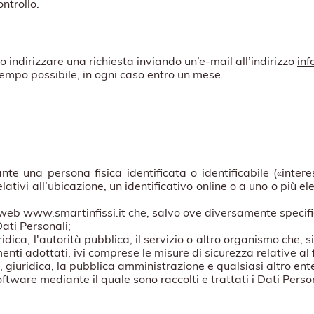
ontrollo.
ono indirizzare una richiesta inviando un’e-mail all’indirizzo
inf
tempo possibile, in ogni caso entro un mese.
te una persona fisica identificata o identificabile («intere
ativi all’ubicazione, un identificativo online o a uno o più elem
ito web www.smartinfissi.it che, salvo ove diversamente specifi
 Dati Personali;
ridica, l'autorità pubblica, il servizio o altro organismo che, 
enti adottati, ivi comprese le misure di sicurezza relative al
a, giuridica, la pubblica amministrazione e qualsiasi altro ent
tware mediante il quale sono raccolti e trattati i Dati Person