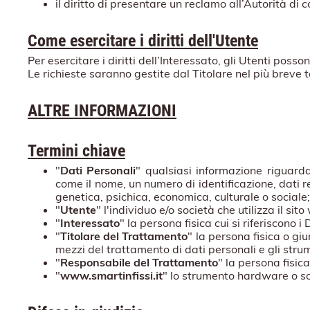
il diritto di presentare un reclamo all’Autorità di c
Come esercitare i diritti dell'Utente
Per esercitare i diritti dell’Interessato, gli Utenti poss
Le richieste saranno gestite dal Titolare nel più breve 
ALTRE INFORMAZIONI
Termini chiave
"
Dati Personali
" qualsiasi informazione riguardan
come il nome, un numero di identificazione, dati rel
genetica, psichica, economica, culturale o sociale;
"
Utente
" l'individuo e/o società che utilizza il s
"
Interessato
" la persona fisica cui si riferiscono i
"
Titolare del Trattamento
" la persona fisica o giu
mezzi del trattamento di dati personali e gli strum
"
Responsabile del Trattamento
" la persona fisic
"
www.smartinfissi.it
" lo strumento hardware o sof